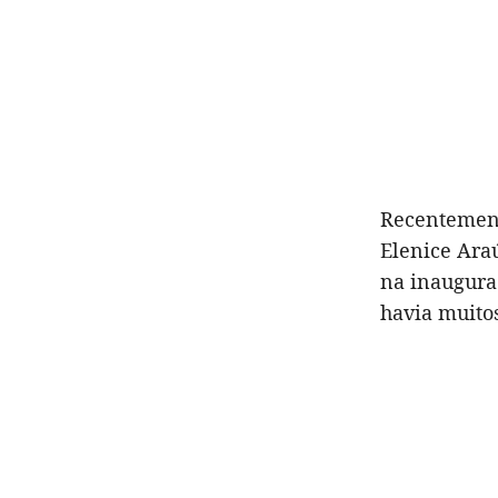
Recentement
Elenice Araú
na inauguraç
havia muito