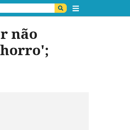
or não
chorro';