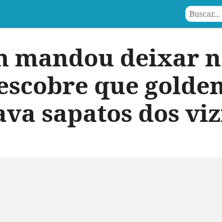
 mandou deixar na
escobre que golde
ava sapatos dos vi