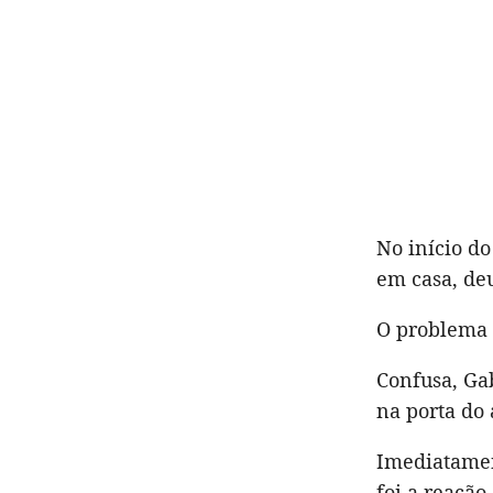
No início do
em casa, de
O problema 
Confusa, Gab
na porta do 
Imediatamen
foi a reação