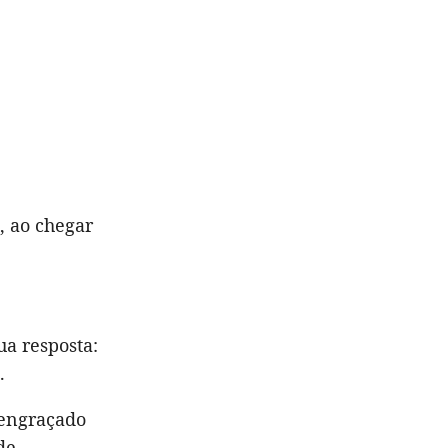
, ao chegar
ua resposta:
.
 engraçado
de