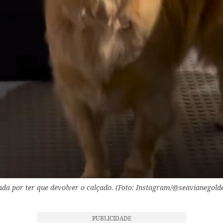
ada por ter que devolver o calçado. (Foto: Instagram/@seavianegold