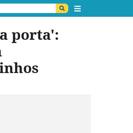
 porta':
n
zinhos