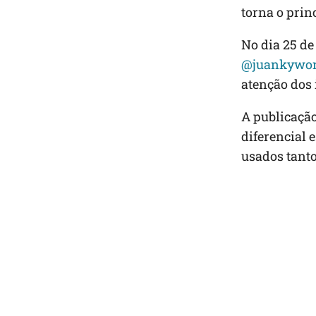
torna o princ
No dia 25 de
@juankywor
atenção dos 
A publicação
diferencial 
usados tanto