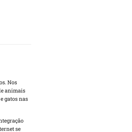
vos. Nos
de animais
e gatos nas
integração
ternet se