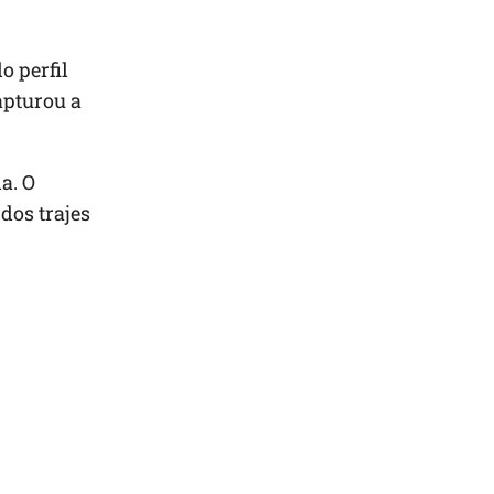
o perfil
apturou a
a. O
dos trajes