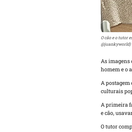
O cão e o tutor
@juankyworld)
As imagens 
homem e o a
A postagem 
culturais p
A primeira f
e cão, usava
O tutor comp