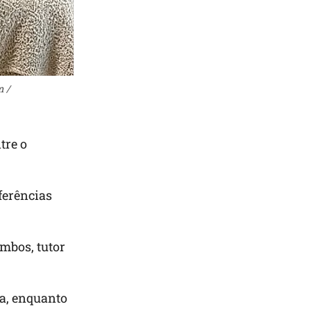
m /
tre o
ferências
Ambos, tutor
ra, enquanto