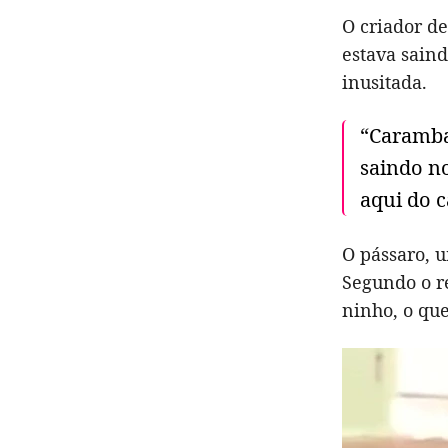
O criador d
estava sain
inusitada.
“Caramba
saindo n
aqui do 
O pássaro, u
Segundo o re
ninho, o que