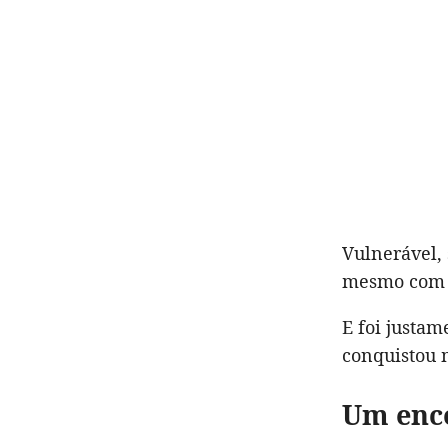
Vulnerável, 
mesmo com a
E foi justam
conquistou m
Um enco