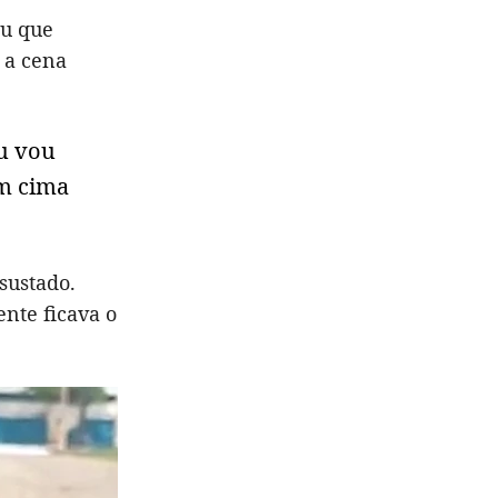
u que
 a cena
eu vou
em cima
sustado.
nte ficava o