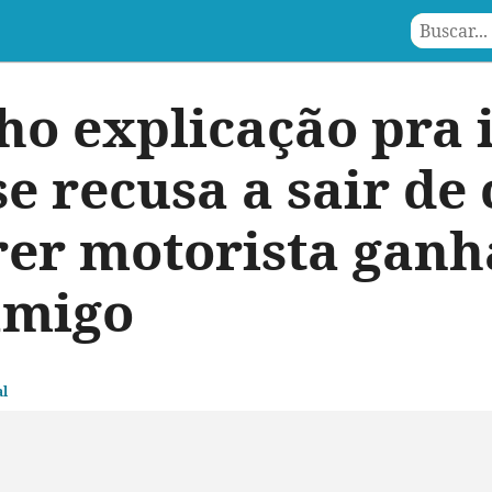
ho explicação pra i
e recusa a sair de 
er motorista ganh
amigo
l