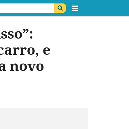
sso”:
carro, e
a novo