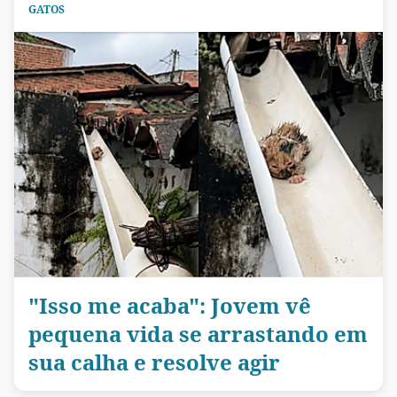
GATOS
"Isso me acaba": Jovem vê
pequena vida se arrastando em
sua calha e resolve agir