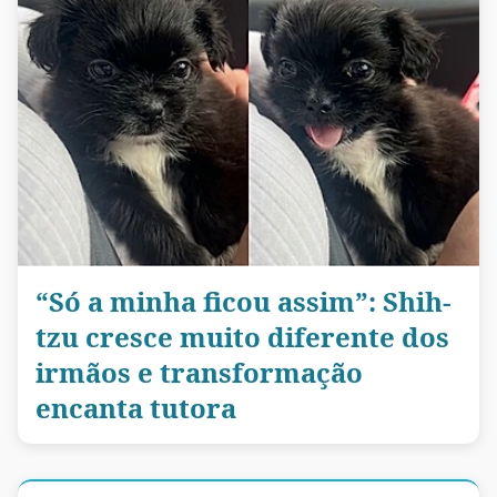
“Só a minha ficou assim”: Shih-
tzu cresce muito diferente dos
irmãos e transformação
encanta tutora