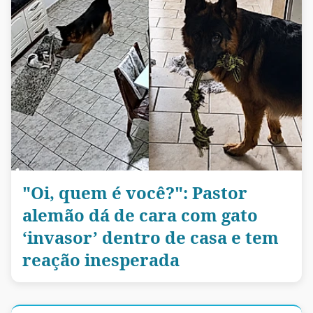
"Oi, quem é você?": Pastor
alemão dá de cara com gato
‘invasor’ dentro de casa e tem
reação inesperada