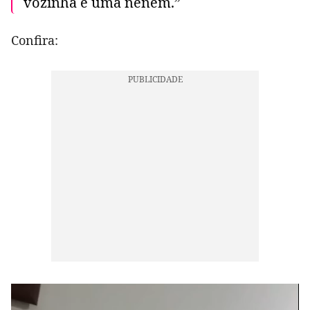
vózinha e uma neném.”
Confira: