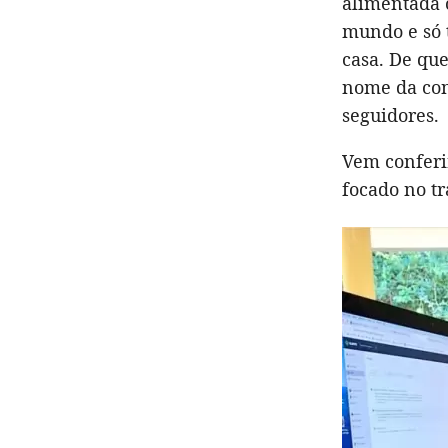
alimentada c
mundo e só 
casa. De que
nome da co
seguidores.
Vem conferir
focado no tr