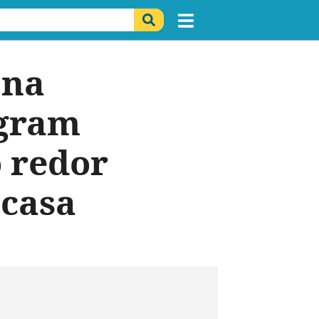
 na
agram
o redor
 casa