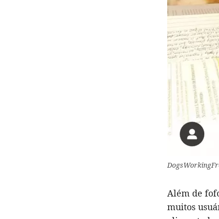
DogsWorkingFr
Além de fof
muitos usuár