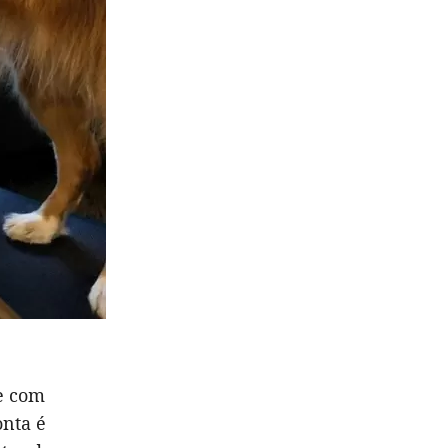
e com
onta é