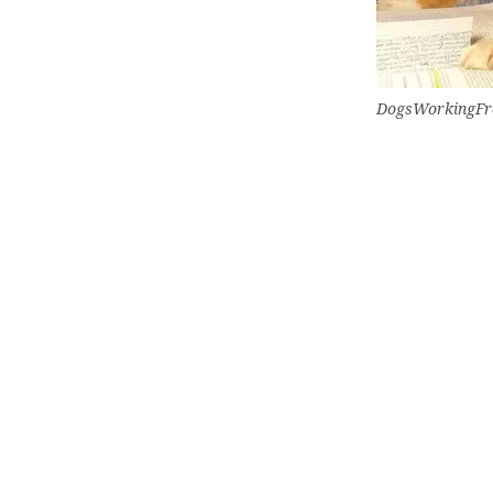
DogsWorkingFr