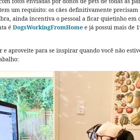
om fotos enviadas por donos de pets de todas as par
tem um requisito: os cães definitivamente precisam
bra, ainda incentiva o pessoal a ficar quietinho em 
nta é
DogsWorkingFromHome
e já possui mais de 1
 e aproveite para se inspirar quando você não estiv
abalho: