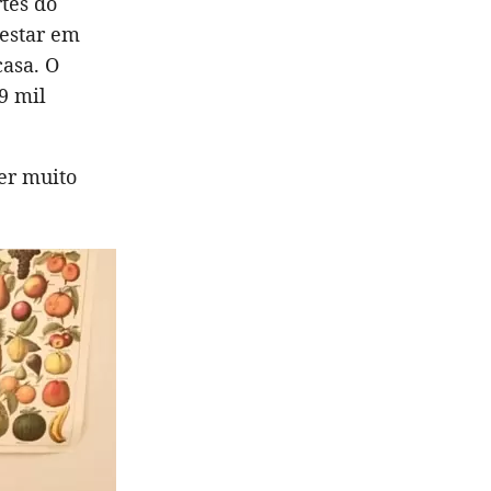
tes do
 estar em
casa. O
9 mil
er muito