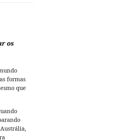
ar os
o mundo
as formas
 mesmo que
quando
eparando
Austrália,
ra