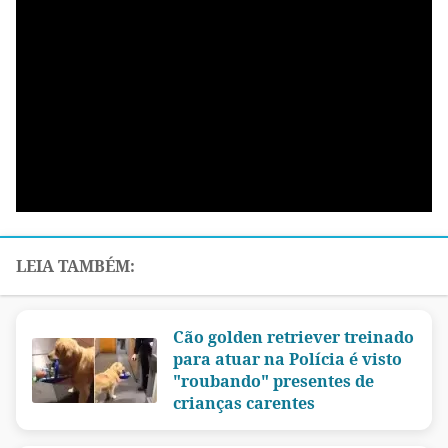
Cão golden retriever treinado
para atuar na Polícia é visto
"roubando" presentes de
crianças carentes