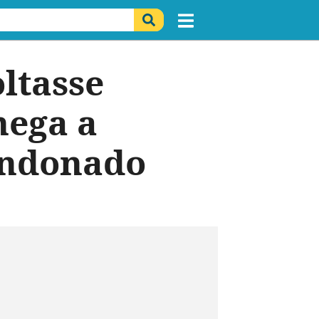
ltasse
nega a
bandonado