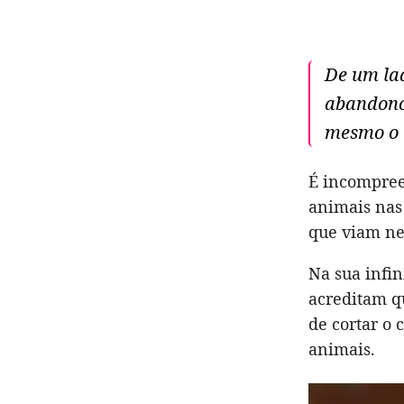
De um lad
abandono
mesmo o 
É incompree
animais nas
que viam ne
Na sua infi
acreditam qu
de cortar o
animais.