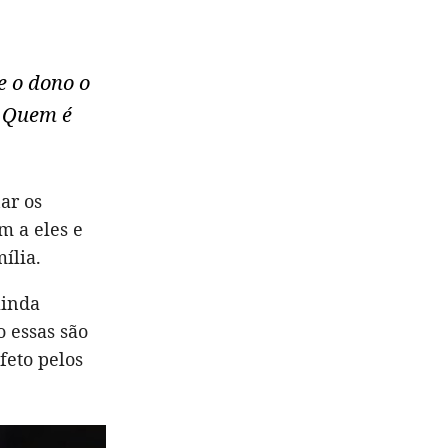
e o dono o
. Quem é
ar os
m a eles e
ília.
ainda
o essas são
feto pelos