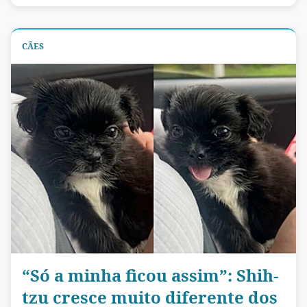
CÃES
“Só a minha ficou assim”: Shih-
tzu cresce muito diferente dos