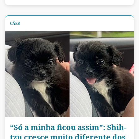
CÃES
“Só a minha ficou assim”: Shih-
tzu cresce muito diferente dos