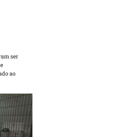
vam ser
de
vado ao