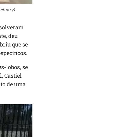
nctuary)
esolveram
te, deu
briu que se
specíficos.
s-lobos, se
, Castiel
nto de uma