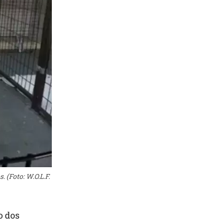
 (Foto: W.O.L.F.
o dos