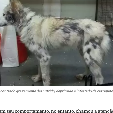
ncontrado gravemente desnutrido, deprimido e infestado de carrapatos.
em seu comportamento, no entanto, chamou a atençã