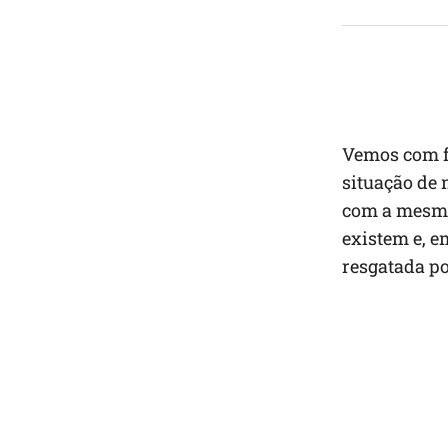
Vemos com f
situação de 
com a mesma
existem e, e
resgatada po