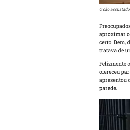
O cão assustado 
Preocupados 
aproximar ou
certo. Bem, 
tratava de u
Felizmente o
ofereceu para
apresentou 
parede.