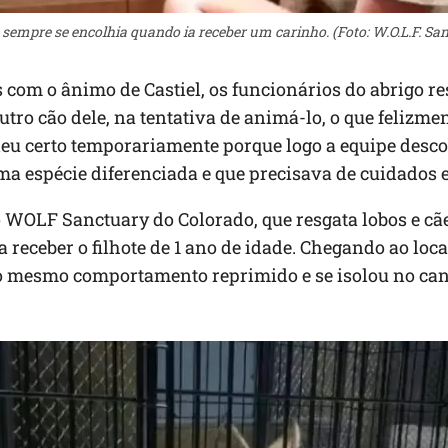
sempre se encolhia quando ia receber um carinho. (Foto: W.O.L.F. Sa
com o ânimo de Castiel, os funcionários do abrigo r
tro cão dele, na tentativa de animá-lo, o que felizmen
deu certo temporariamente porque logo a equipe desco
ma espécie diferenciada e que precisava de cuidados e
 WOLF Sanctuary do Colorado, que resgata lobos e cãe
 receber o filhote de 1 ano de idade. Chegando ao local
o mesmo comportamento reprimido e se isolou no ca