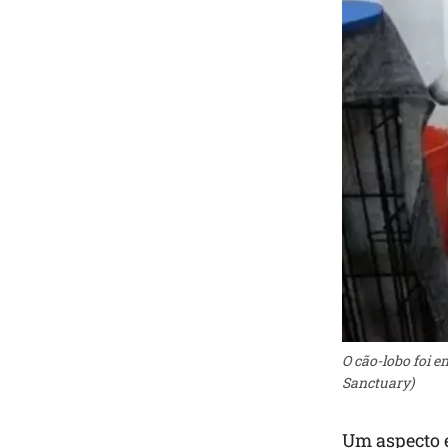
O cão-lobo foi e
Sanctuary)
Um aspecto 