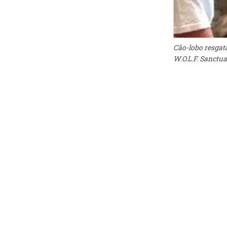
Cão-lobo resgata
W.O.L.F. Sanctua