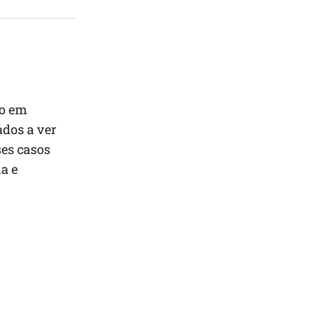
do em
ados a ver
es casos
a e