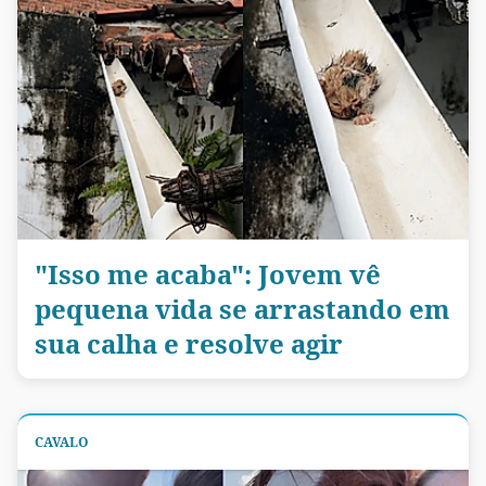
"Isso me acaba": Jovem vê
pequena vida se arrastando em
sua calha e resolve agir
CAVALO