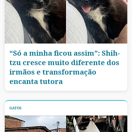
“Só a minha ficou assim”: Shih-
tzu cresce muito diferente dos
irmãos e transformação
encanta tutora
GATOS