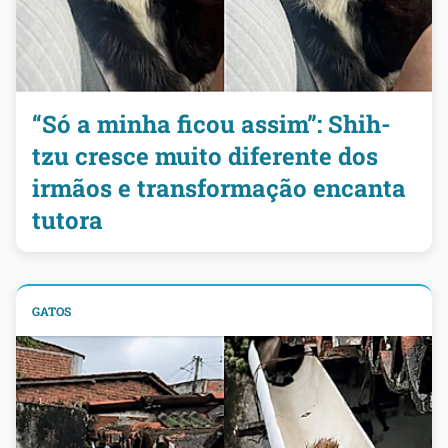
“Só a minha ficou assim”: Shih-
tzu cresce muito diferente dos
irmãos e transformação encanta
tutora
GATOS