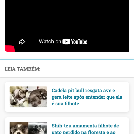
Cadela pit bull resgata ave e
gera leite após entender que ela
é sua filhote
Shih-tzu amamenta filhote de
gato perdido na floresta e ao