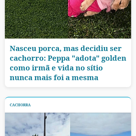
Nasceu porca, mas decidiu ser
cachorro: Peppa "adota" golden
como irmã e vida no sítio
nunca mais foi a mesma
CACHORRA