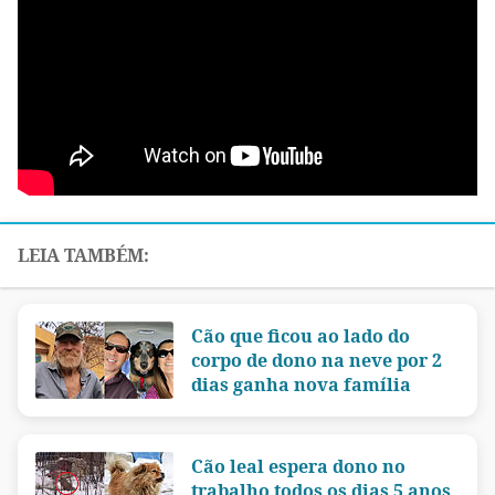
Cão que ficou ao lado do
corpo de dono na neve por 2
dias ganha nova família
Cão leal espera dono no
trabalho todos os dias 5 anos