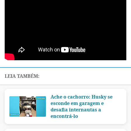
Ache o cachorro: Husky se
esconde em garagem e
desafia internautas a
encontrá-lo