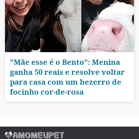
"Mãe esse é o Bento": Menina
ganha 50 reais e resolve voltar
para casa com um bezerro de
focinho cor-de-rosa