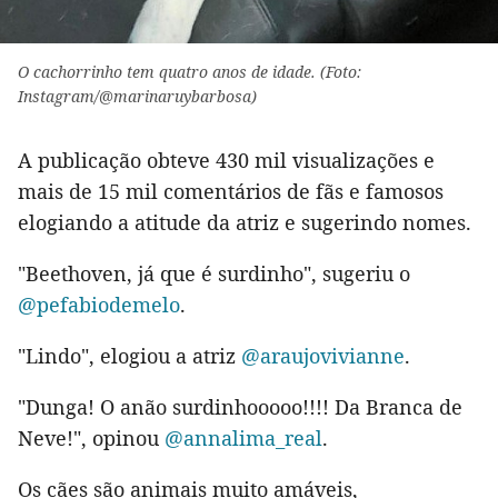
O cachorrinho tem quatro anos de idade. (Foto:
Instagram/@marinaruybarbosa)
A publicação obteve 430 mil visualizações e
mais de 15 mil comentários de fãs e famosos
elogiando a atitude da atriz e sugerindo nomes.
"Beethoven, já que é surdinho", sugeriu o
@pefabiodemelo
.
"Lindo", elogiou a atriz
@araujovivianne
.
"Dunga! O anão surdinhooooo!!!! Da Branca de
Neve!", opinou
@
annalima_real
.
Os cães são animais muito amáveis,