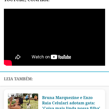
Bruna Marquezine e Enzo
Raia Celulari adotam gata:
'Coisa mais linda nossa filha'