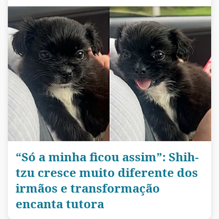
“Só a minha ficou assim”: Shih-
tzu cresce muito diferente dos
irmãos e transformação
encanta tutora