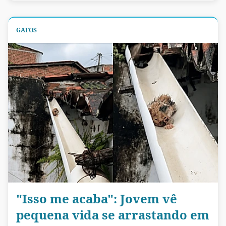
GATOS
"Isso me acaba": Jovem vê
pequena vida se arrastando em