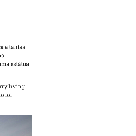
a a tantas
mo
uma estátua
rry Irving
o foi