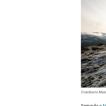
O cachorro Max. 
Segundo o
M