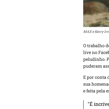
MAX e Kerry Irvi
O trabalho d
live no Face
peludinho. P
puderam assi
E por conta 
sua homenag
e feita pela 
"É incrí