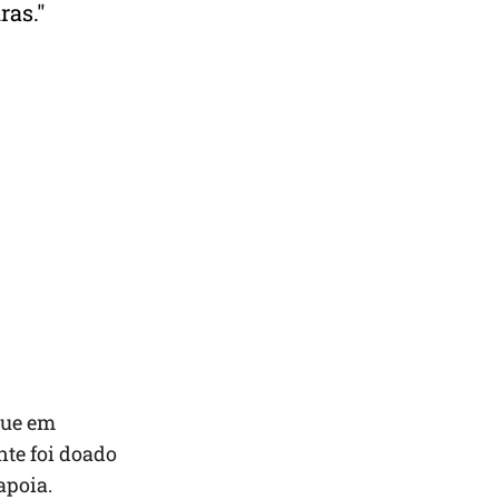
ras."
que em
nte foi doado
apoia.