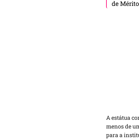
de Mérito
A estátua c
menos de um 
para a insti