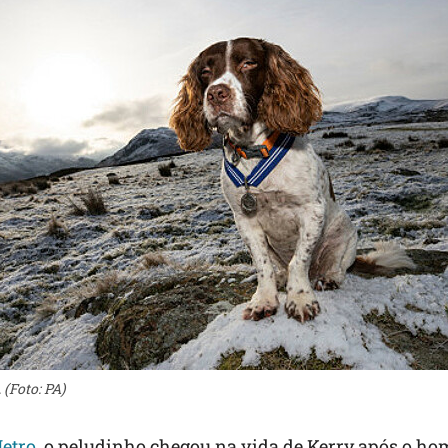
(Foto: PA)
etro
, o peludinho chegou na vida de Kerry após o ho