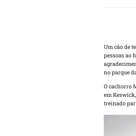
Um cão de te
pessoas ao f
agradecimen
no parque da
O cachorro M
em Keswick, 
treinado par