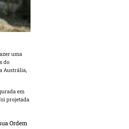
 fazer uma
s do
a Austrália,
ugurada em
oi projetada
 sua Ordem