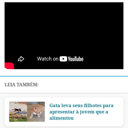
Gata leva seus filhotes para
apresentar à jovem que a
alimentou