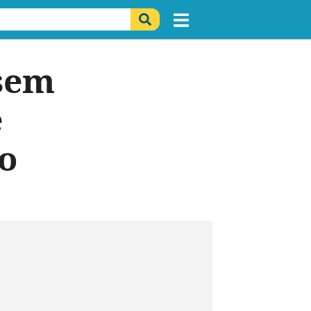
 sem
e
o