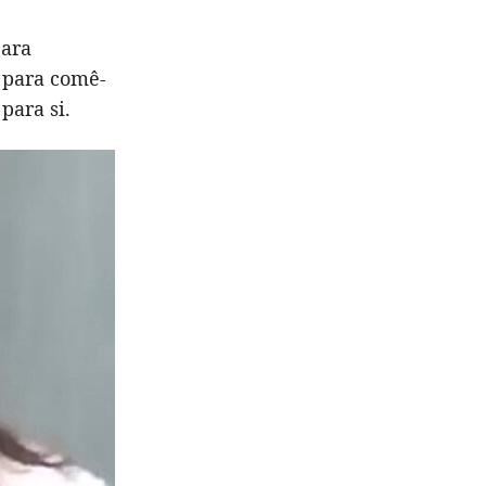
para
u para comê-
para si.