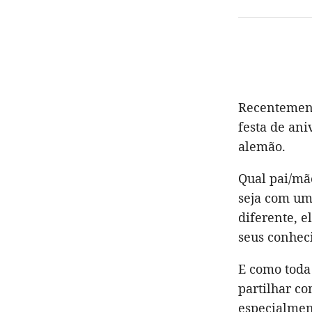
Recentement
festa de ani
alemão.
Qual pai/mã
seja com um 
diferente, e
seus conhec
E como toda 
partilhar co
especialment