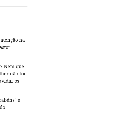
 atenção na
astor
ho? Nem que
lher não foi
nvidar os
arabéns" e
ado