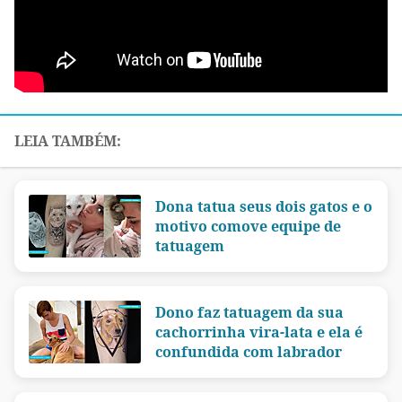
Dona tatua seus dois gatos e o
motivo comove equipe de
tatuagem
Dono faz tatuagem da sua
cachorrinha vira-lata e ela é
confundida com labrador