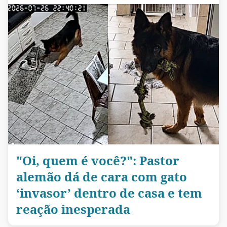
"Oi, quem é você?": Pastor
alemão dá de cara com gato
‘invasor’ dentro de casa e tem
reação inesperada