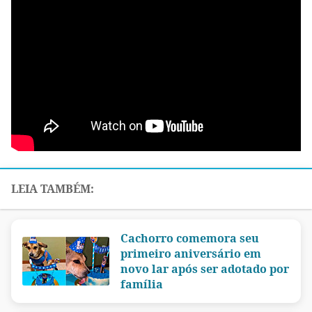
Cachorro comemora seu
primeiro aniversário em
novo lar após ser adotado por
família