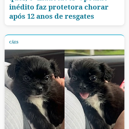
inédito faz protetora chorar
após 12 anos de resgates
CÃES