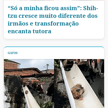
“Só a minha ficou assim”: Shih-
tzu cresce muito diferente dos
irmãos e transformação
encanta tutora
GATOS