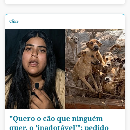
CÃES
"Quero o cão que ninguém
quer, o 'inadotável'": pedido