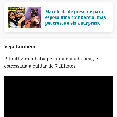
Marido dá de presente para
esposa uma chihuahua, mas
pet cresce e eis a surpresa
Veja também:
Pitbull vira a babá perfeita e ajuda beagle
estressada a cuidar de 7 filhotes