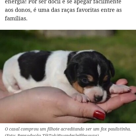
energia! Por ser dócil e se apegar facilmente
aos donos, é uma das raças favoritas entre as
famílias.
O casal comprou um filhote acreditando ser um fox paulistinha.
(Foto: Reprodução TikTok/@vanderleifdesouza)