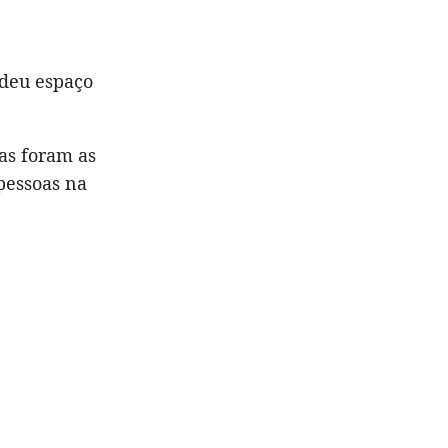
 deu espaço
as foram as
pessoas na