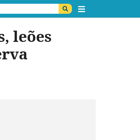
, leões
erva