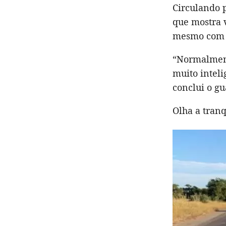
Circulando p
que mostra 
mesmo com a
“Normalmente
muito intel
conclui o gu
Olha a tranq