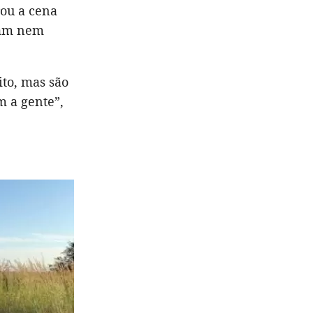
rou a cena
pam nem
ito, mas são
m a gente”,