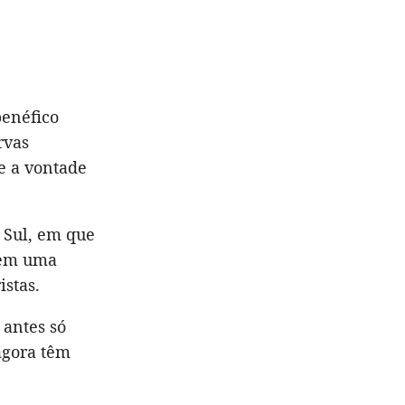
benéfico
rvas
e a vontade
 Sul, em que
r em uma
istas.
 antes só
agora têm