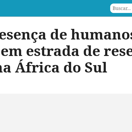
esença de humanos
m estrada de res
na África do Sul