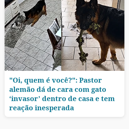
"Oi, quem é você?": Pastor
alemão dá de cara com gato
‘invasor’ dentro de casa e tem
reação inesperada