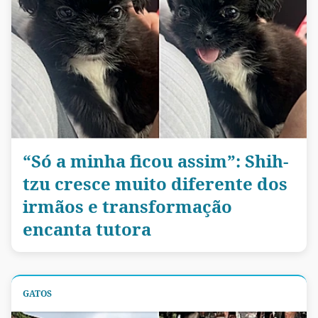
“Só a minha ficou assim”: Shih-
tzu cresce muito diferente dos
irmãos e transformação
encanta tutora
GATOS