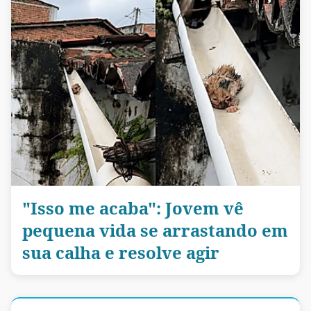
"Isso me acaba": Jovem vê
pequena vida se arrastando em
sua calha e resolve agir