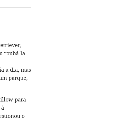
etriever,
 roubá-la.
ia a dia, mas
 um parque,
illow para
 à
estionou o