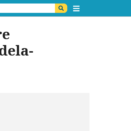
re
dela-