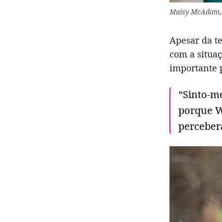
Maisy McAdam, d
Apesar da te
com a situa
importante p
“Sinto-m
porque W
perceberá