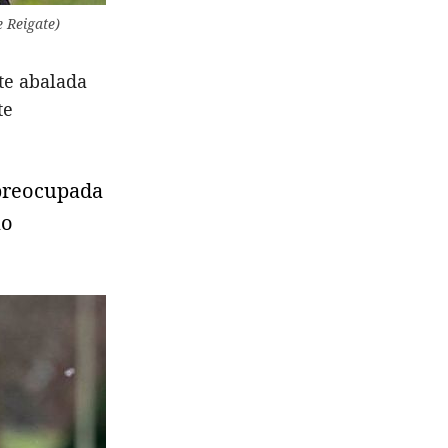
 Reigate)
te abalada
te
 preocupada
ão