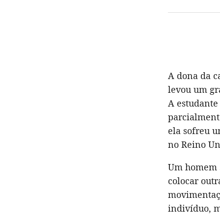
A dona da ca
levou um gr
A estudante
parcialmente
ela sofreu 
no Reino Un
Um homem se
colocar outr
movimentaçã
indivíduo, 