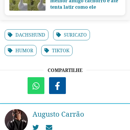
melhor amigo cachorro e até
tenta latir como ele
DACHSHUND
SURICATO
HUMOR
TIKTOK
COMPARTILHE
Augusto Carrão