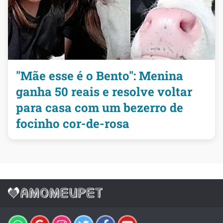
"Mãe esse é o Bento": Menina
ganha 50 reais e resolve voltar
para casa com um bezerro de
focinho cor-de-rosa