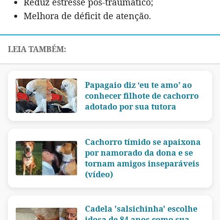
Reduz estresse pós-traumático;
Melhora de déficit de atenção.
Papagaio diz ‘eu te amo’ ao
conhecer filhote de cachorro
adotado por sua tutora
Cachorro tímido se apaixona
por namorado da dona e se
tornam amigos inseparáveis
(vídeo)
Cadela 'salsichinha' escolhe
idosa de 84 anos como sua