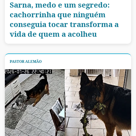
Sarna, medo e um segredo:
cachorrinha que ninguém
conseguia tocar transforma a
vida de quem a acolheu
PASTOR ALEMÃO