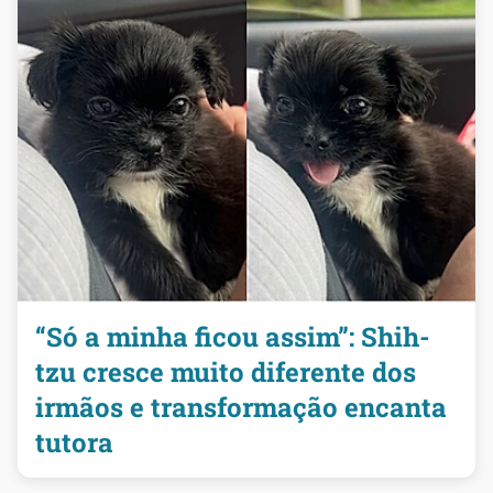
“Só a minha ficou assim”: Shih-
tzu cresce muito diferente dos
irmãos e transformação encanta
tutora