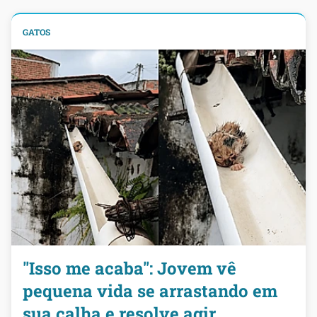
GATOS
"Isso me acaba": Jovem vê
pequena vida se arrastando em
sua calha e resolve agir