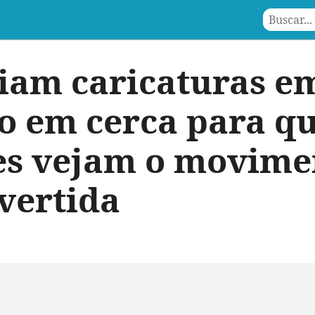
iam caricaturas em
o em cerca para qu
s vejam o movime
vertida