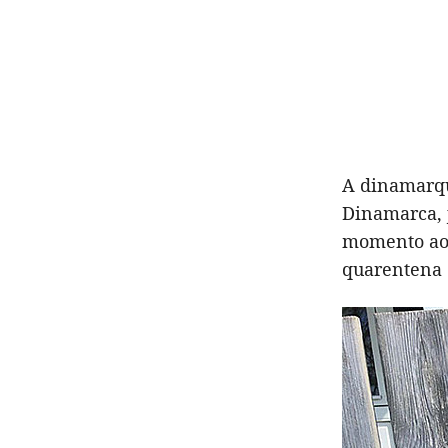
A dinamarqu
Dinamarca, j
momento aos
quarentena 