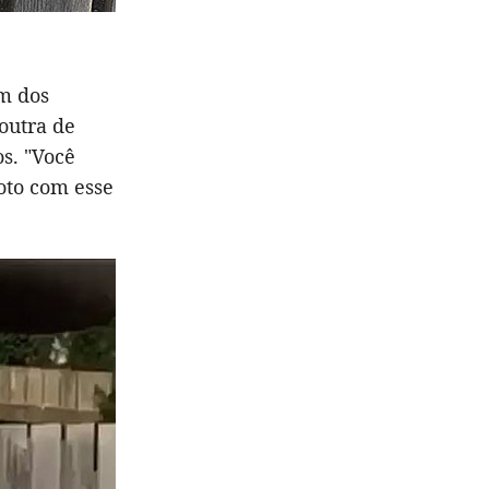
um dos
outra de
s. "Você
oto com esse