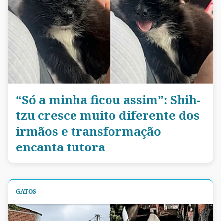
“Só a minha ficou assim”: Shih-
tzu cresce muito diferente dos
irmãos e transformação
encanta tutora
GATOS