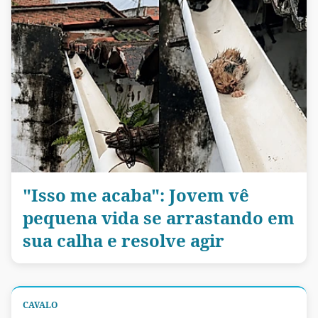
"Isso me acaba": Jovem vê
pequena vida se arrastando em
sua calha e resolve agir
CAVALO