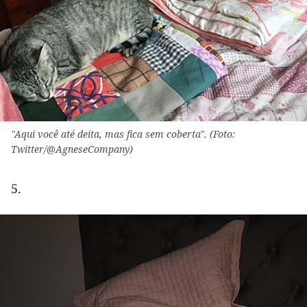
"Aqui você até deita, mas fica sem coberta". (Foto:
Twitter/@AgneseCompany)
5.