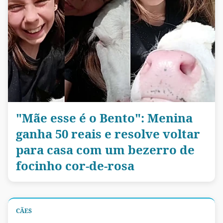
"Mãe esse é o Bento": Menina
ganha 50 reais e resolve voltar
para casa com um bezerro de
focinho cor-de-rosa
CÃES