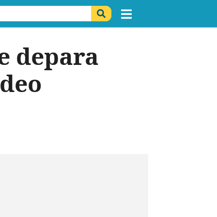
se depara
ídeo