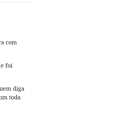
ra com
e foi
 quem diga
com toda