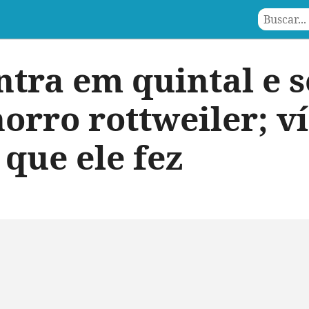
ntra em quintal e 
orro rottweiler; v
 que ele fez