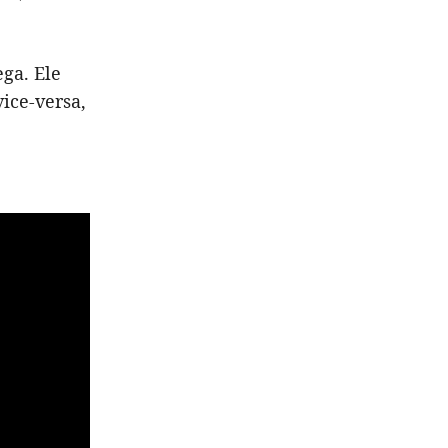
ga. Ele
vice-versa,