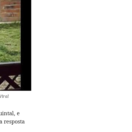
Viral
intal, e
a resposta