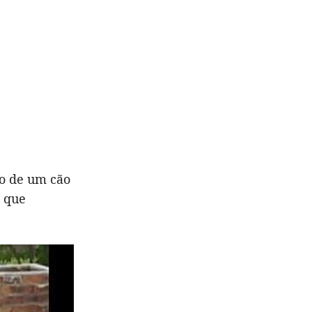
o de um cão
, que